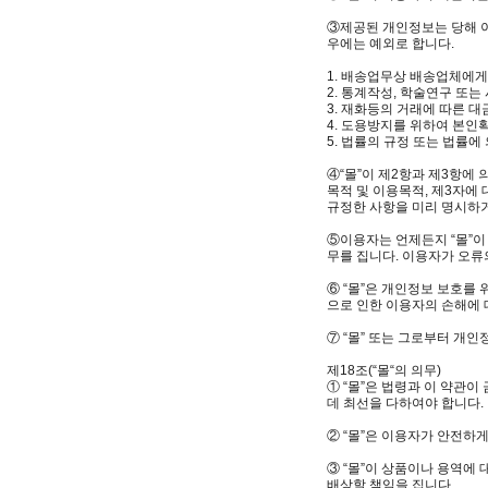
③제공된 개인정보는 당해 이
우에는 예외로 합니다.
1. 배송업무상 배송업체에게
2. 통계작성, 학술연구 또
3. 재화등의 거래에 따른 
4. 도용방지를 위하여 본인
5. 법률의 규정 또는 법률
④“몰”이 제2항과 제3항에
목적 및 이용목적, 제3자에
규정한 사항을 미리 명시하거
⑤이용자는 언제든지 “몰”이
무를 집니다. 이용자가 오류
⑥ “몰”은 개인정보 보호를
으로 인한 이용자의 손해에 
⑦ “몰” 또는 그로부터 개
제18조(“몰“의 의무)
① “몰”은 법령과 이 약관
데 최선을 다하여야 합니다.
② “몰”은 이용자가 안전하
③ “몰”이 상품이나 용역
배상할 책임을 집니다.