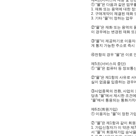
① “몰”은 다음과 같은 업무
1. 재화 또는 용역에 대한 
2. 구매계약이 체결된 재화
3. 기타 “몰”이 정하는 업무
②“몰”은 재화 또는 용역의
이 경우에는 변경된 재화 또
③“몰”이 제공하기로 이용자
게 통지 가능한 주소로 즉시
④전항의 경우 “몰”은 이로
제5조(서비스의 중단)
① “몰”은 컴퓨터 등 정보
②“몰”은 제1항의 사유로 
실이 없음을 입증하는 경우
③사업종목의 전환, 사업의 
당초 “몰”에서 제시한 조건
“몰”에서 통용되는 통화가치
제6조(회원가입)
① 이용자는 “몰”이 정한 
② “몰”은 제1항과 같이 
1. 가입신청자가 이 약관 
서 “몰”의 회원재가입 승낙을