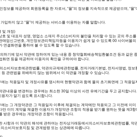
 개인정보를 제공하여 회원등록을 한 자로서, “몰”의 정보를 지속적으로 제공받으며, “
에 가입하지 않고 “몰”이 제공하는 서비스를 이용하는 자를 말합니다.
 및 개정)
과 상호 및 대표자 성명, 영업소 소재지 주소(소비자의 불만을 처리할 수 있는 곳의 주
판매업신고번호, 개인정보관리책임자등을 이용자가 쉽게 알 수 있도록 00 사이버몰의
가 연결화면을 통하여 볼 수 있도록 할 수 있습니다.
동의하기에 앞서 약관에 정하여져 있는 내용 중 청약철회배송책임환불조건 등과 같은 
업화면 등을 제공하여 이용자의 확인을 구하여야 합니다.
서의소비자보호에관한법률, 약관의규제에관한법률, 전자거래기본법, 전자서명법, 정
등 관련법을 위배하지 않는 범위에서 이 약관을 개정할 수 있습니다.
경우에는 적용일자 및 개정사유를 명시하여 현행약관과 함께 몰의 초기화면에 그 적용일
약관내용을 변경하는 경우에는 최소한 30일 이상의 사전 유예기간을 두고 공지합니다. 
이용자가 알기 쉽도록 표시합니다.
경우에는 그 개정약관은 그 적용일자 이후에 체결되는 계약에만 적용되고 그 이전에 이
다만 이미 계약을 체결한 이용자가 개정약관 조항의 적용을 받기를 원하는 뜻을 제3
동의를 받은 경우에는 개정약관 조항이 적용됩니다.
니한 사항과 이 약관의 해석에 관하여는 전자상거래등에서의소비자보호에관한법률, 
의소비자보호지침 및 관계법령 또는 상관례에 따릅니다.
)