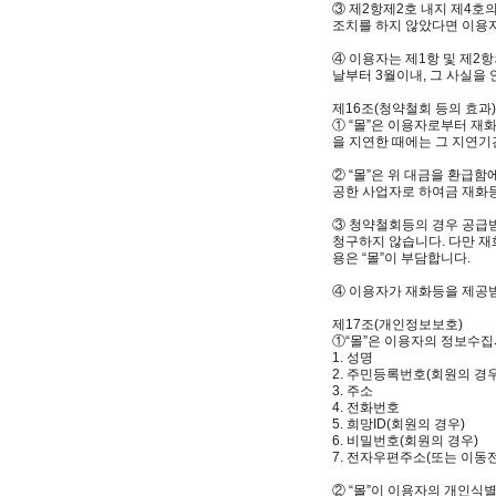
③ 제2항제2호 내지 제4호
조치를 하지 않았다면 이용
④ 이용자는 제1항 및 제2
날부터 3월이내, 그 사실을 
제16조(청약철회 등의 효과)
① “몰”은 이용자로부터 재
을 지연한 때에는 그 지연
② “몰”은 위 대금을 환급
공한 사업자로 하여금 재화
③ 청약철회등의 경우 공급
청구하지 않습니다. 다만 
용은 “몰”이 부담합니다.
④ 이용자가 재화등을 제공받
제17조(개인정보보호)
①“몰”은 이용자의 정보수집
1. 성명
2. 주민등록번호(회원의 경
3. 주소
4. 전화번호
5. 희망ID(회원의 경우)
6. 비밀번호(회원의 경우)
7. 전자우편주소(또는 이동
② “몰”이 이용자의 개인식