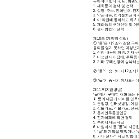
공하여야 합니다. 단, 회원인
1. 재화등의 검색 및 선택
2. 성명, 주소, 전화번호,
3. 약관내용, 청약철회권이
4. 이 약관에 동의하고 위 
5. 재화등의 구매신청 및 이
6. 결제방법의 선택
제10조 (계약의 성립)
① “몰”은 제9조와 같은 
동의를 얻지 못하면 미성년자
1. 신청 내용에 허위, 기재
2. 미성년자가 담배, 주류
3. 기타 구매신청에 승낙하
② “몰”의 승낙이 제12조
③ “몰”의 승낙의 의사표시
제11조(지급방법)
“몰”에서 구매한 재화 또는
화 등의 대금에 어떠한 명목
1. 폰뱅킹, 인터넷뱅킹, 메
2. 선불카드, 직불카드, 신
3. 온라인무통장입금
4. 전자화폐에 의한 결제
5. 수령시 대금지급
6. 마일리지 등 “몰”이 지
7. “몰”과 계약을 맺었거나
8. 기타 전자적 지급 방법에