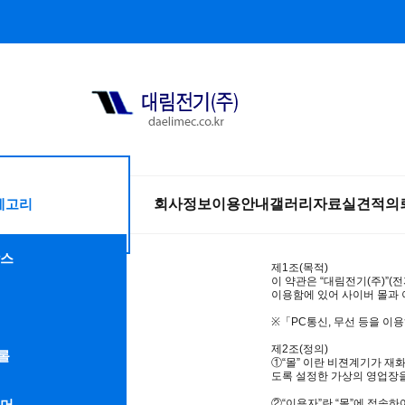
테고리
회사정보
이용안내
갤러리
자료실
견적의
스
제1조(목적)
이 약관은 “대림전기(주)”(
이용함에 있어 사이버 몰과
※「PC통신, 무선 등을 이
제2조(정의)
롤
①“몰” 이란 비젼계기가 재
도록 설정한 가상의 영업장
머
②“이용자”란 “몰”에 접속하