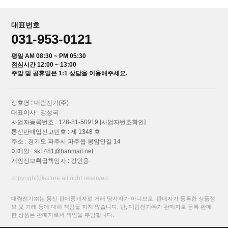
대표번호
031-953-0121
평일 AM 08:30 ~ PM 05:30
점심시간 12:00 ~ 13:00
주말 및 공휴일은 1:1 상담을 이용해주세요.
상호명 : 대림전기(주)
대표이사 : 강성국
사업자등록번호 : 128-81-50919
[사업자번호확인]
통신판매업신고번호 : 제 1348 호
주소 : 경기도 파주시 파주읍 봉암안길 14
이메일 :
sk1481@hanmail.net
개인정보취급책임자 : 강인용
copyright⒞astore all right reserved
대림전기㈜는 통신 판매중개자로 거래 당사자가 아니므로, 판매자가 등록한 상품정
보 및 거래 등에 대해 책임을 지지 않습니다. 단, 대림전기㈜가 판매자로 등록 판매
한 상품은 판매자로서 책임을 부담합니다.