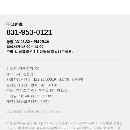
대표번호
031-953-0121
평일 AM 08:30 ~ PM 05:30
점심시간 12:00 ~ 13:00
주말 및 공휴일은 1:1 상담을 이용해주세요.
상호명 : 대림전기(주)
대표이사 : 강성국
사업자등록번호 : 128-81-50919
[사업자번호확인]
통신판매업신고번호 : 제 1348 호
주소 : 경기도 파주시 파주읍 봉암안길 14
이메일 :
sk1481@hanmail.net
개인정보취급책임자 : 강인용
copyright⒞astore all right reserved
대림전기㈜는 통신 판매중개자로 거래 당사자가 아니므로, 판매자가 등록한 상품정
보 및 거래 등에 대해 책임을 지지 않습니다. 단, 대림전기㈜가 판매자로 등록 판매