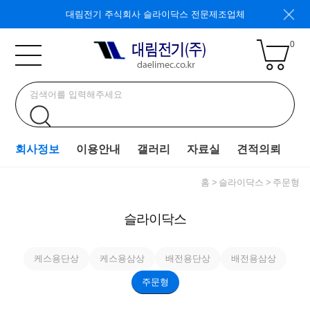
대림전기 주식회사 슬라이닥스 전문제조업체
0
회사정보
이용안내
갤러리
자료실
견적의뢰
홈
슬라이닥스
주문형
슬라이닥스
케스용단상
케스용삼상
배전용단상
배전용삼상
주문형