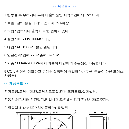
<< 제품특성 >>
1.변동율:무 부하시나 부하시 출력전압 최악조건에서 15%이내
2.효율 : 전력 손실이 거의 없으며 95%이상
3.파형 : 입력시나 출력시 파형 변화가 없다.
4.절연 : DC500V 100MΩ 이상
5.내압 : AC 1500V 1분간 견딤니다.
6.안전정격: 입력 220V 출력 0-240V.
7.기종 :300VA-200KVA까지 기종이 다양하며 주문생산 가능합니다.
8.COIL 권선이 정밀하고 부러쉬 접촉면이 균일하다. .(부품: 주물이 아닌 프레스
가공품)
<< 제품용도 >>
전기도금,모터시험,팬,모터속도조절,전원,조명조절,실험실용,
진동기,섬광시험,정전압기,정밀시험,오존발생장치,전선시험(고주파),
인화장치,히타조절(스치로폴절단) ,광범위