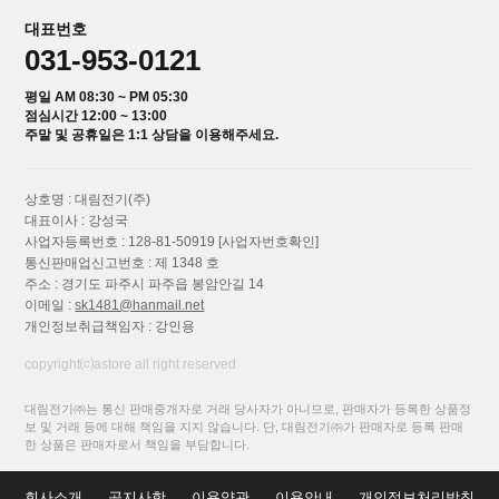
대표번호
031-953-0121
평일 AM 08:30 ~ PM 05:30
점심시간 12:00 ~ 13:00
주말 및 공휴일은 1:1 상담을 이용해주세요.
상호명 : 대림전기(주)
대표이사 : 강성국
사업자등록번호 : 128-81-50919
[사업자번호확인]
통신판매업신고번호 : 제 1348 호
주소 : 경기도 파주시 파주읍 봉암안길 14
이메일 :
sk1481@hanmail.net
개인정보취급책임자 : 강인용
copyright⒞astore all right reserved
대림전기㈜는 통신 판매중개자로 거래 당사자가 아니므로, 판매자가 등록한 상품정
보 및 거래 등에 대해 책임을 지지 않습니다. 단, 대림전기㈜가 판매자로 등록 판매
한 상품은 판매자로서 책임을 부담합니다.
회사소개
공지사항
이용약관
이용안내
개인정보처리방침