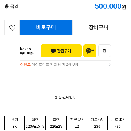
500,000
총 금액
원
바로구매
장바구니
이벤트
페이포인트 적립 혜택 2배 UP!
이벤트
페이포인트 적립 혜택 2배 UP!
제품상세정보
용량
입력
출력
전류(A)
가로(W)
세로(D)
3K
220V±15 %
220±2%
12
230
435