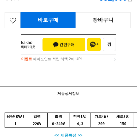
바로구매
장바구니
이벤트
페이포인트 적립 혜택 2배 UP!
이벤트
페이포인트 적립 혜택 2배 UP!
제품상세정보
용량(KVA)
입력
출력
전류(A)
가로(W)
세로(D)
1
220V
0-240V
4,3
200
150
<< 제품특성 >>