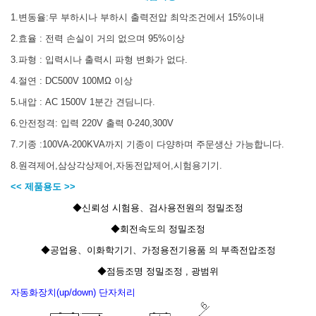
1.변동율:무 부하시나 부하시 출력전압 최악조건에서 15%이내
2.효율 : 전력 손실이 거의 없으며 95%이상
3.파형 : 입력시나 출력시 파형 변화가 없다.
4.절연 : DC500V 100MΩ 이상
5.내압 : AC 1500V 1분간 견딤니다.
6.안전정격: 입력 220V 출력 0-240,300V
7.기종 :100VA-200KVA까지 기종이 다양하며 주문생산 가능합니다.
8.원격제어,삼상각상제어,자동전압제어,시험용기기.
<< 제품용도 >>
◆신뢰성
시험용
、
검사용전원의 정밀조정
◆
회전속도의 정밀조정
◆
공업용
、
이화학기기
、
가정용전기용품 의 부족전압조정
◆
점등조명 정밀조정 , 광범위
자동화장치(up/down) 단자처리