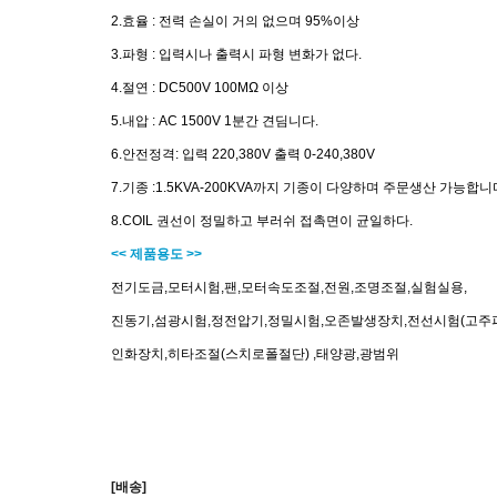
2.효율 : 전력 손실이 거의 없으며 95%이상
3.파형 : 입력시나 출력시 파형 변화가 없다.
4.절연 : DC500V 100MΩ 이상
5.내압 : AC 1500V 1분간 견딤니다.
6.안전정격: 입력 220,380V 출력 0-240,380V
7.기종 :1.5KVA-200KVA까지 기종이 다양하며 주문생산 가능합니
8.COIL 권선이 정밀하고 부러쉬 접촉면이 균일하다.
<< 제품용도 >>
전기도금,모터시험,팬,모터속도조절,전원,조명조절,실험실용,
진동기,섬광시험,정전압기,정밀시험,오존발생장치,전선시험(고주파
인화장치,히타조절(스치로폴절단) ,태양광,광범위
[배송]