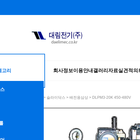
테고리
회사정보
이용안내
갤러리
자료실
견적의
스
HOME
>
슬라이닥스
>
배전용삼상
> DLPM3-20K 450-480V
롤
머