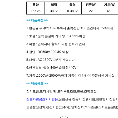
용량
입력
출력
전류(A)
가로(W)
15KVA
380V
0-380V
22
450
<< 제품특성 >>
1.변동율:무 부하시나 부하시 출력전압 최악조건에서 15%이내
2.효율 : 전력 손실이 거의 없으며 95%이상
3.파형 : 입력시나 출력시 파형 변화가 없다
4.절연 : DC500V 100MΩ 이상
5.내압 : AC 1500V 1분간 견딤니다
6.안전정격: 입력 440V 출력 5-440V
7.기종 :1500VA-200KVA까지 기종이 다양하며 주문생산 가능합니
<< 제품용도 >>
전기도금,모터시험,팬,모터속도조절,전원,조명조절,
철도차량공조기시험용
,
실험실용,진동기,섬광시험,정전압기,정밀시
오존발생장치,전선시험(고주파),인화장치,히타조절(스치로폴절단)