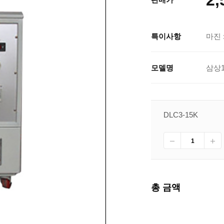
특이사항
마진 :
모델명
삼상1
DLC3-15K
총 금액