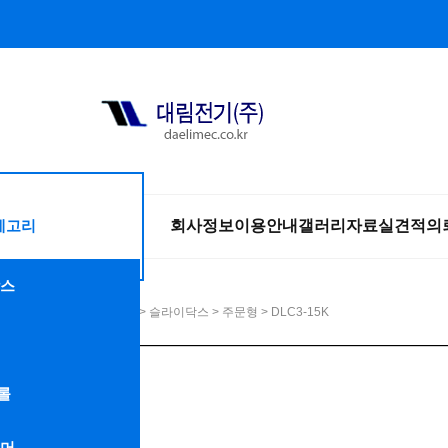
테고리
회사정보
이용안내
갤러리
자료실
견적의
스
HOME
>
슬라이닥스
>
주문형
> DLC3-15K
롤
머