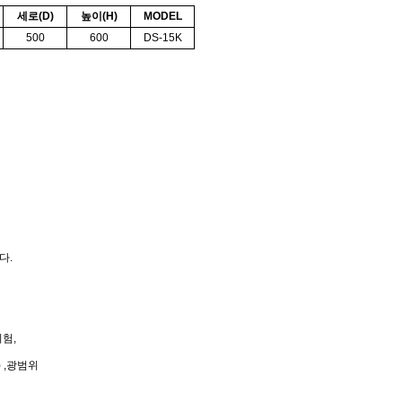
세로(D)
높이(H)
MODEL
500
600
DS-15K
다.
험,
 ,광범위