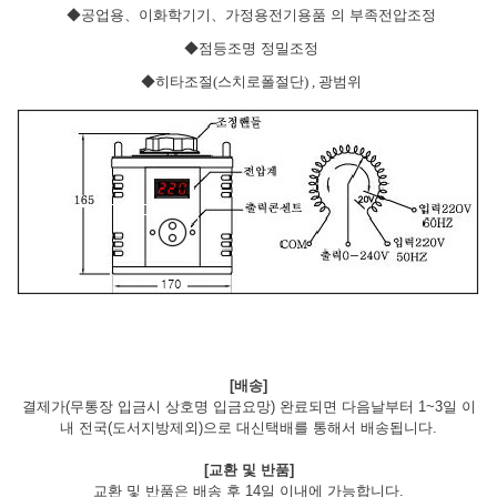
◆
공업용
、
이화학기기
、
가정용전기용품 의 부족전압조정
◆
점등조명 정밀조정
◆
히타조절
(
스치로폴절단
) ,
광범위
[배송]
결제가(무통장 입금시 상호명 입금요망) 완료되면 다음날부터 1~3일 이
내 전국(도서지방제외)으로 대신택배를 통해서 배송됩니다.
[교환 및 반품]
교환 및 반품은 배송 후 14일 이내에 가능합니다.