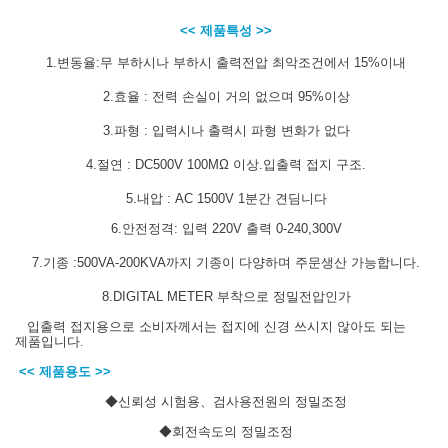
<< 제품특성 >>
1.변동율:무 부하시나 부하시 출력전압 최악조건에서 15%이내
2.효율 : 전력 손실이 거의 없으며 95%이상
3.파형 : 입력시나 출력시 파형 변화가 없다
4.절연 : DC500V 100MΩ 이상.입출력 접지 구조.
5.내압 : AC 1500V 1분간 견딤니다
6.안전정격: 입력 220V 출력 0-240,300V
7.기종 :500VA-200KVA까지 기종이 다양하며 주문생산 가능합니다.
8.DIGITAL METER 부착으로 정밀전압인가
입출력 접지용으로 소비자께서는 접지에 신경 쓰시지 않아도 되는
제품입니다
.
<< 제품용도 >>
◆신뢰성
시험용
、
검사용전원의 정밀조정
◆
회전속도의 정밀조정