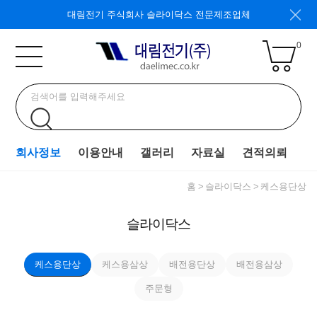
대림전기 주식회사 슬라이닥스 전문제조업체
0
회사정보
이용안내
갤러리
자료실
견적의뢰
홈
슬라이닥스
케스용단상
슬라이닥스
케스용단상
케스용삼상
배전용단상
배전용삼상
주문형