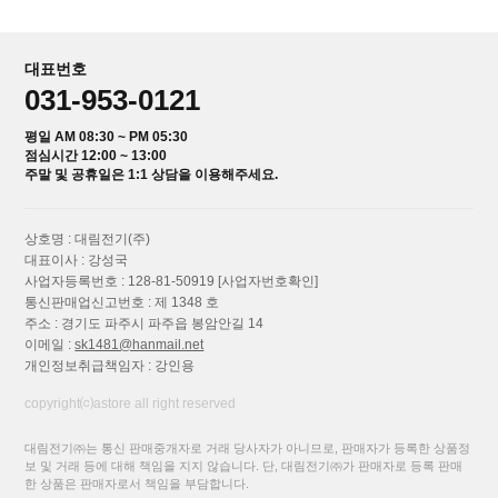
대표번호
031-953-0121
평일 AM 08:30 ~ PM 05:30
점심시간 12:00 ~ 13:00
주말 및 공휴일은 1:1 상담을 이용해주세요.
상호명 : 대림전기(주)
대표이사 : 강성국
사업자등록번호 : 128-81-50919
[사업자번호확인]
통신판매업신고번호 : 제 1348 호
주소 : 경기도 파주시 파주읍 봉암안길 14
이메일 :
sk1481@hanmail.net
개인정보취급책임자 : 강인용
copyright⒞astore all right reserved
대림전기㈜는 통신 판매중개자로 거래 당사자가 아니므로, 판매자가 등록한 상품정
보 및 거래 등에 대해 책임을 지지 않습니다. 단, 대림전기㈜가 판매자로 등록 판매
한 상품은 판매자로서 책임을 부담합니다.