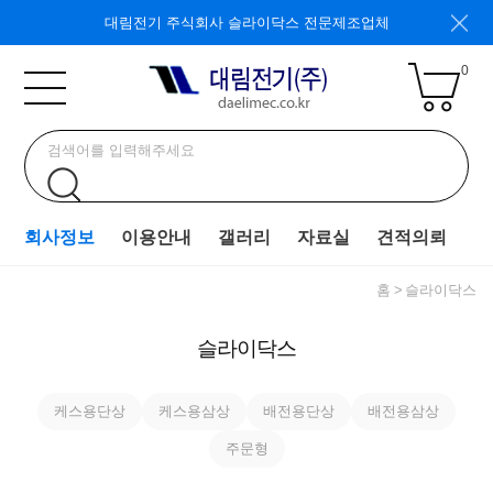
대림전기 주식회사 슬라이닥스 전문제조업체
0
회사정보
이용안내
갤러리
자료실
견적의뢰
홈
슬라이닥스
슬라이닥스
케스용단상
케스용삼상
배전용단상
배전용삼상
주문형