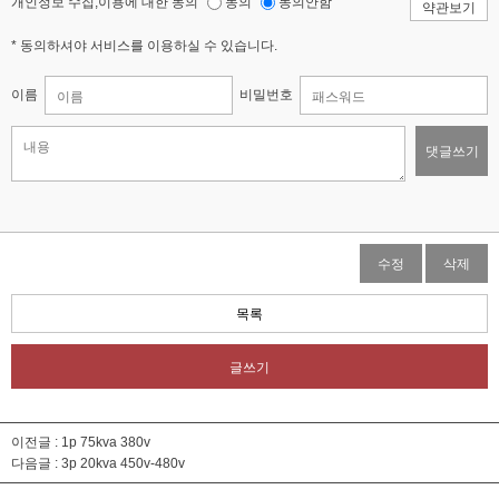
개인정보 수집,이용에 대한 동의
동의
동의안함
약관보기
* 동의하셔야 서비스를 이용하실 수 있습니다.
이름
비밀번호
댓글쓰기
수정
삭제
목록
글쓰기
이전글 :
1p 75kva 380v
다음글 :
3p 20kva 450v-480v