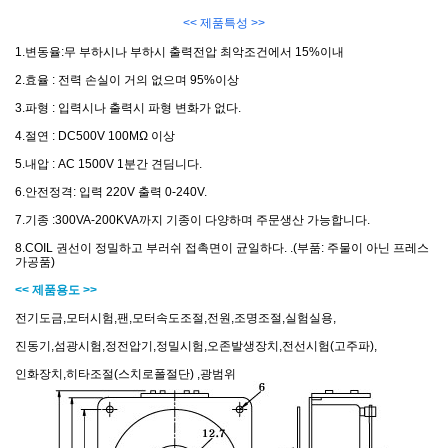
<< 제품특성 >>
1.변동율:무 부하시나 부하시 출력전압 최악조건에서 15%이내
2.효율 : 전력 손실이 거의 없으며 95%이상
3.파형 : 입력시나 출력시 파형 변화가 없다.
4.절연 : DC500V 100MΩ 이상
5.내압 : AC 1500V 1분간 견딤니다.
6.안전정격: 입력 220V 출력 0-240V.
7.기종 :300VA-200KVA까지 기종이 다양하며 주문생산 가능합니다.
8.COIL 권선이 정밀하고 부러쉬 접촉면이 균일하다. .(부품: 주물이 아닌 프레스
가공품)
<< 제품용도 >>
전기도금,모터시험,팬,모터속도조절,전원,조명조절,실험실용,
진동기,섬광시험,정전압기,정밀시험,오존발생장치,전선시험(고주파),
인화장치,히타조절(스치로폴절단) ,광범위