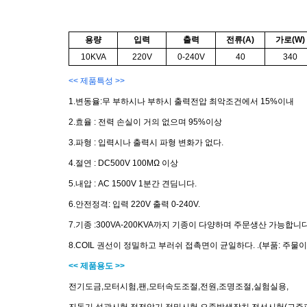
용량
입력
출력
전류(A)
가로(W)
10KVA
220V
0-240V
40
340
<< 제품특성 >>
1.변동율:무 부하시나 부하시 출력전압 최악조건에서 15%이내
2.효율 : 전력 손실이 거의 없으며 95%이상
3.파형 : 입력시나 출력시 파형 변화가 없다.
4.절연 : DC500V 100MΩ 이상
5.내압 : AC 1500V 1분간 견딤니다.
6.안전정격: 입력 220V 출력 0-240V.
7.기종 :300VA-200KVA까지 기종이 다양하며 주문생산 가능합니다
8.COIL 권선이 정밀하고 부러쉬 접촉면이 균일하다. .(부품: 주물
<< 제품용도 >>
전기도금,모터시험,팬,모터속도조절,전원,조명조절,실험실용,
진동기,섬광시험,정전압기,정밀시험,오존발생장치,전선시험(고주파