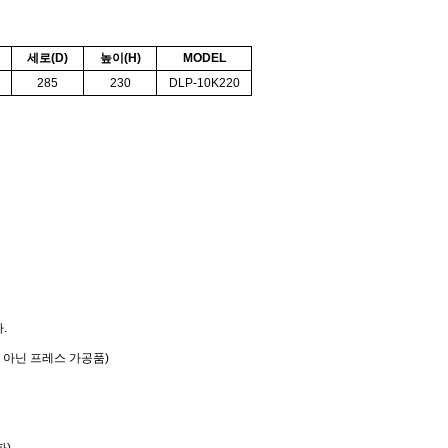
세로(D)
높이(H)
MODEL
285
230
DLP-10K220
.
이 아닌 프레스 가공품)
),