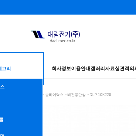
테고리
회사정보
이용안내
갤러리
자료실
견적의
스
HOME
>
슬라이닥스
>
배전용단상
> DLP-10K220
롤
머