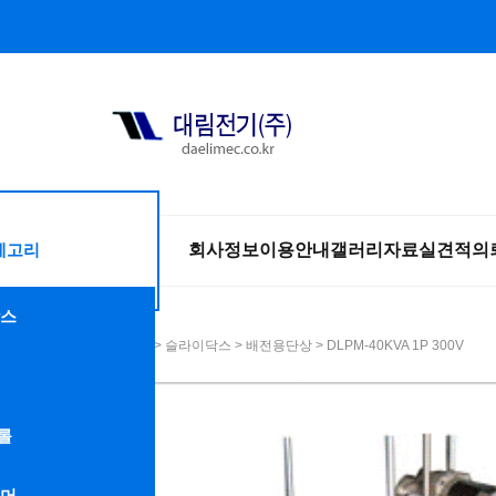
테고리
회사정보
이용안내
갤러리
자료실
견적의
스
HOME
>
슬라이닥스
>
배전용단상
> DLPM-40KVA 1P 300V
롤
머