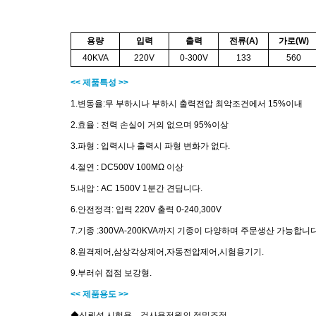
용량
입력
출력
전류(A)
가로(W)
40KVA
220V
0-300V
133
560
<< 제품특성 >>
1.변동율:무 부하시나 부하시 출력전압 최악조건에서 15%이내
2.효율 : 전력 손실이 거의 없으며 95%이상
3.파형 : 입력시나 출력시 파형 변화가 없다.
4.절연 : DC500V 100MΩ 이상
5.내압 : AC 1500V 1분간 견딤니다.
6.안전정격: 입력 220V 출력 0-240,300V
7.기종 :300VA-200KVA까지 기종이 다양하며 주문생산 가능합니다
8.원격제어,삼상각상제어,자동전압제어,시험용기기.
9.부러쉬 접점 보강형.
<< 제품용도 >>
◆신뢰성
시험용
、
검사용전원의 정밀조정