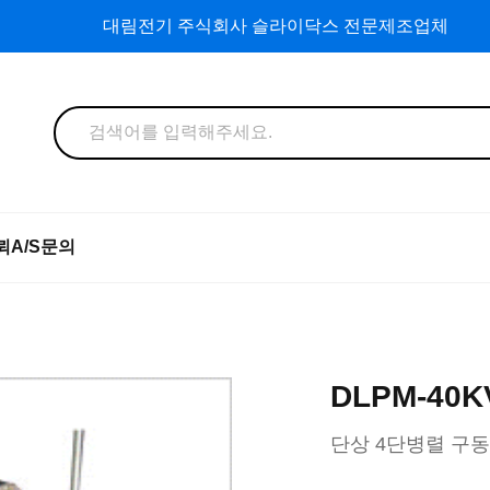
대림전기 주식회사 슬라이닥스 전문제조업체
뢰
A/S문의
DLPM-40K
단상 4단병렬 구