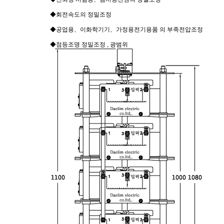
◆
회전속도의 정밀조정
◆
공업용
、
이화학기기
、
가정용전기용품 의 부족전압조정
◆
점등조명 정밀조정 , 광범위