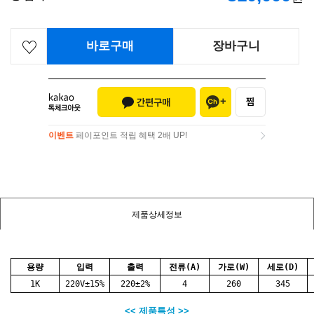
바로구매
장바구니
이벤트
페이포인트 적립 혜택 2배 UP!
이벤트
페이포인트 적립 혜택 2배 UP!
제품상세정보
용량
입력
출력
전류(A)
가로(W)
세로(D)
1K
220V±15%
220±2%
4
260
345
<< 제품특성 >>