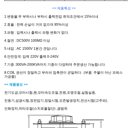
<< 제품특성 >>
1.변동율:무 부하시나 부하시 출력전압 최악조건에서 15%이내
2.효율 : 전력 손실이 거의 없으며 95%이상
3.파형 : 입력시나 출력시 파형 변화가 없다.
4.절연 : DC500V 100MΩ 이상
5.내압 : AC 1500V 1분간 견딤니다.
6.안전정격: 입력 220V 출력 0-240V.
7.기종 :300VA-200KVA까지 기종이 다양하며 주문생산 가능합니다.
8.COIL 권선이 정밀하고 부러쉬 접촉면이 균일하다. .(부품: 주물이 아닌 프레스
가공품)
<< 제품용도 >>
전기도금,모터시험,팬,모터속도조절,전원,조명조절,실험실용,
진동기,섬광시험,정전압기,정밀시험,오존발생장치,전선시험(고주파),
인화장치,히타조절(스치로폴절단) ,광범위