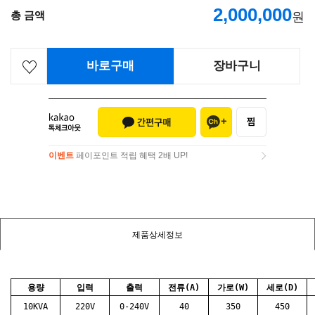
2,000,000
총 금액
원
바로구매
장바구니
이벤트
페이포인트 적립 혜택 2배 UP!
이벤트
페이포인트 적립 혜택 2배 UP!
제품상세정보
용량
입력
출력
전류(A)
가로(W)
세로(D)
10KVA
220V
0-240V
40
350
450