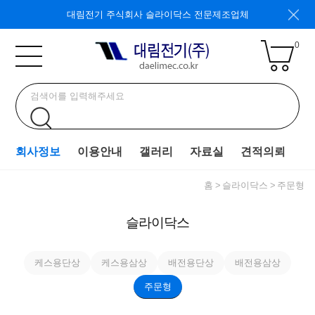
대림전기 주식회사 슬라이닥스 전문제조업체
0
회사정보
이용안내
갤러리
자료실
견적의뢰
홈
슬라이닥스
주문형
슬라이닥스
케스용단상
케스용삼상
배전용단상
배전용삼상
주문형