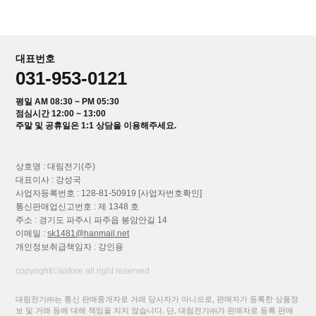
대표번호
031-953-0121
평일 AM 08:30 ~ PM 05:30
점심시간 12:00 ~ 13:00
주말 및 공휴일은 1:1 상담을 이용해주세요.
상호명 : 대림전기(주)
대표이사 : 강성국
사업자등록번호 : 128-81-50919
[사업자번호확인]
통신판매업신고번호 : 제 1348 호
주소 : 경기도 파주시 파주읍 봉암안길 14
이메일 :
sk1481@hanmail.net
개인정보취급책임자 : 강인용
copyright⒞astore all right reserved
대림전기㈜는 통신 판매중개자로 거래 당사자가 아니므로, 판매자가 등록한 상품정
보 및 거래 등에 대해 책임을 지지 않습니다. 단, 대림전기㈜가 판매자로 등록 판매