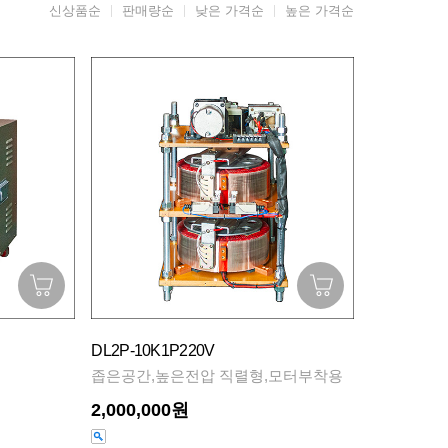
신상품순
판매량순
낮은 가격순
높은 가격순
DL2P-10K1P220V
좁은공간,높은전압 직렬형,모터부착용
2,000,000원