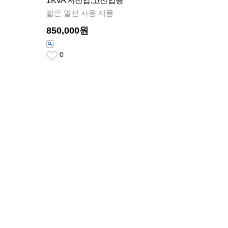
1KVA 저전압,고전압용
짧은 열선 사용 제품
850,000원
0