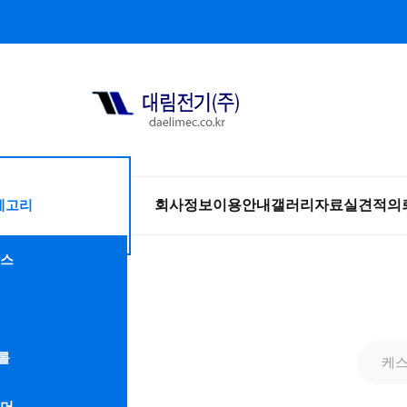
테고리
회사정보
이용안내
갤러리
자료실
견적의
스
롤
케
머