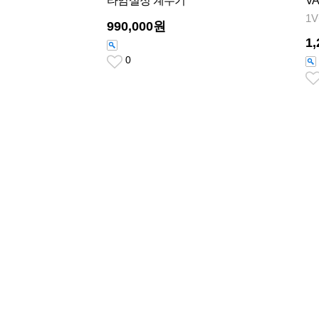
타임설정 계수기
VA
1
990,000원
1
0