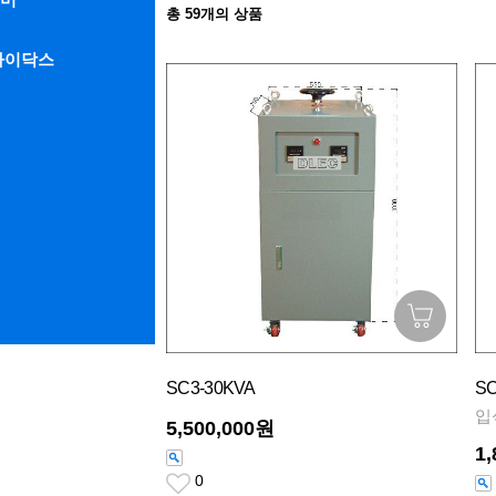
총
59
개의 상품
라이닥스
SC3-30KVA
SC
입
5,500,000원
1
0