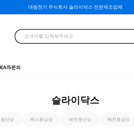
대림전기 주식회사 슬라이닥스 전문제조업체
뢰
A/S문의
슬라이닥스
스용단상
케스용삼상
배전용단상
배전용삼상