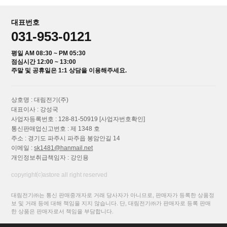
대표번호
031-953-0121
평일 AM 08:30 ~ PM 05:30
점심시간 12:00 ~ 13:00
주말 및 공휴일은 1:1 상담을 이용해주세요.
상호명 : 대림전기(주)
대표이사 : 강성국
사업자등록번호 : 128-81-50919
[사업자번호확인]
통신판매업신고번호 : 제 1348 호
주소 : 경기도 파주시 파주읍 봉암안길 14
이메일 :
sk1481@hanmail.net
개인정보취급책임자 : 강인용
copyright⒞astore all right reserved
대림전기㈜는 통신 판매중개자로 거래 당사자가 아니므로, 판매자가 등록한 상품정
보 및 거래 등에 대해 책임을 지지 않습니다. 단, 대림전기㈜가 판매자로 등록 판매
한 상품은 판매자로서 책임을 부담합니다.