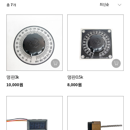
총
7
개
명판3k
명판0.5k
10,000원
8,000원