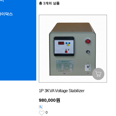
총
1
개의 상품
라이닥스
1P 3KVA Voltage Stabilizer
980,000원
0