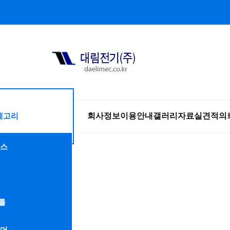
테고리
회사정보
이용안내
갤러리
자료실
견적의
스
롤
머