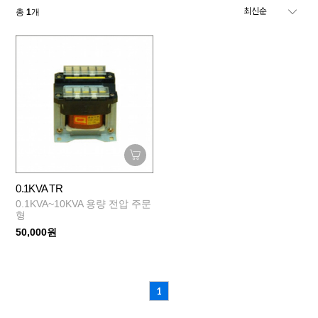
총
1
개
0.1KVA TR
0.1KVA~10KVA 용량 전압 주문
형
50,000원
1