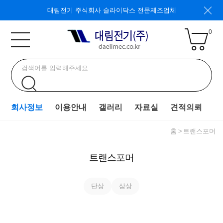
대림전기 주식회사 슬라이닥스 전문제조업체
0
회사정보
이용안내
갤러리
자료실
견적의뢰
홈
트랜스포머
트랜스포머
단상
삼상