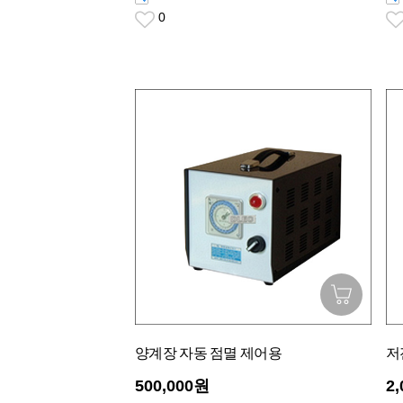
0
양계장 자동 점멸 제어용
저
500,000원
2