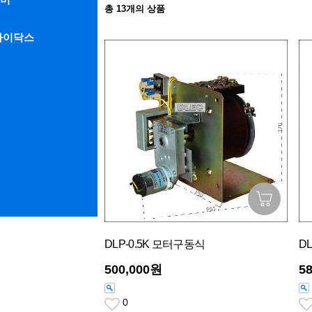
총
13
개의 상품
라이닥스
DLP-0.5K 모터구동식
D
500,000원
5
0