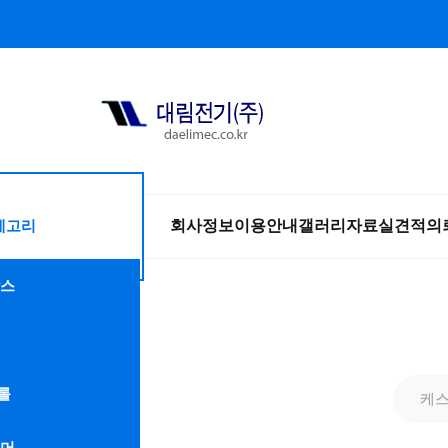
테고리
회사정보
이용안내
갤러리
자료실
견적의
스
롤
케
머