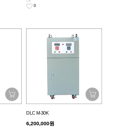
0
DLC M-30K
6,200,000원