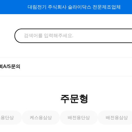
대림전기 주식회사 슬라이닥스 전문제조업체
뢰
A/S문의
주문형
스용단상
케스용삼상
배전용단상
배전용삼상